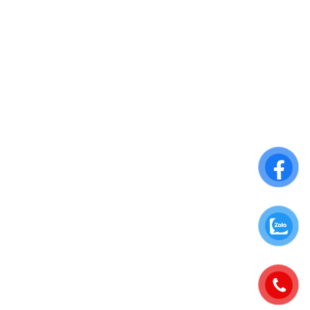
1.HYPERSTOP
4.MÀNG CÁC LOẠI
5.POLYESTER & PET
8.SÚNG BƠM
6.MÁY BƠM & PK
Customer Care
Chính sách giao hàng
Chính sách bảo mật thông tin
Chính sách đổi trả
Hướng dẫn thanh toán
Sign Up to
New letter