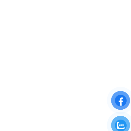
Phone: 0372 802222
Kiến Cường Hồ Chí Minh
Add: 39 Phạm Ngũ Lão, Phường 3, Quận Gò Vấp, TP. Hồ Chí Minh.
Phone: 096 3333 851
VỀ CHÚNG TÔI
Giới thiệu
Tầm nhìn và sứ mệnh
Cam kết chất lượng
DỊCH VỤ KHÁCH HÀNG
Chính sách giao hàng
Chính sách bảo mật thông tin
Chính sách đổi trả