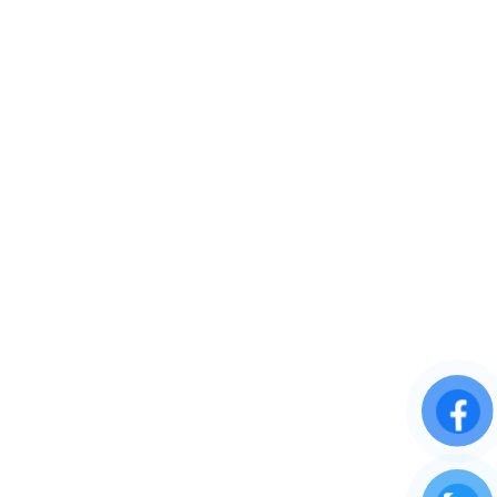
Thành phố Hà Nội, Việt Nam
Phone: 0372 802222
Kiến Cường Hồ Chí Minh
Add: 39 Phạm Ngũ Lão, Phường 3, Quận Gò Vấp, TP. Hồ Chí Minh.
Phone: 096 3333 851
VỀ CHÚNG TÔI
Giới thiệu
Tầm nhìn và sứ mệnh
Cam kết chất lượng
DỊCH VỤ KHÁCH HÀNG
Chính sách giao hàng
Chính sách bảo mật thông tin