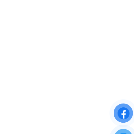
Kiến Cường Hà Nội
Add: NO03-LK30 khu đất dịch vụ LK20A, LK20B, Phường Dương Nội,
Thành phố Hà Nội, Việt Nam
Phone: 0372 802222
Kiến Cường Hồ Chí Minh
Add: 39 Phạm Ngũ Lão, Phường 3, Quận Gò Vấp, TP. Hồ Chí Minh.
Phone: 096 3333 851
VỀ CHÚNG TÔI
Giới thiệu
Tầm nhìn và sứ mệnh
Cam kết chất lượng
DỊCH VỤ KHÁCH HÀNG