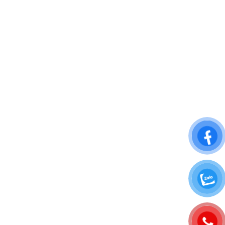
Thành phố Hà Nội, Việt Nam
Phone: 0372 802222
Kiến Cường Hồ Chí Minh
Add: 39 Phạm Ngũ Lão, Phường 3, Quận Gò Vấp, TP. Hồ Chí Minh.
Phone: 096 3333 851
VỀ CHÚNG TÔI
Giới thiệu
Tầm nhìn và sứ mệnh
Cam kết chất lượng
DỊCH VỤ KHÁCH HÀNG
Chính sách giao hàng
Chính sách bảo mật thông tin